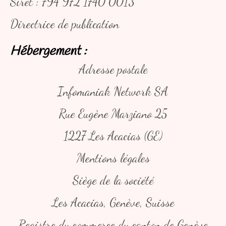
Siret : 794 972 1740 0013
Directrice de publication
Hébergement :
Adresse postale
Infomaniak Network SA
Rue Eugène Marziano 25
1227 Les Acacias (GE)
Mentions légales
Siège de la société
Les Acacias, Genève, Suisse
Registre du commerce du canton de Genève