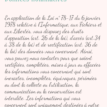
En application de la Loi n° 78-17 du 6 janvier
1978 relative à l’Informatique, aux Fichiers et
aux Libertés, vous disposez des droits
d’opposition (art. 26 de la loi), d’accès (art.34
à 38 de la loi) et de rectification (art. 36 de
la loi) des données vous concernant. Ainsi,
vous pouvez nous contacter pour que soient
rectifiées, complétées, mises à jour ou effacées
les informations vous concernant qui sont
inexactes, incomplètes, équivoques, périmées
ou dont la collecte ou l’utilisation, la
communication ou la conservation est
interdite. Les informations qui vous
concernent sont uniquement destinées à notre