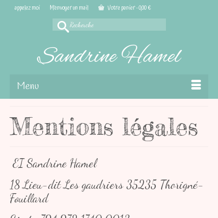
appelez moi
M’envoyer un mail
Votre panier
-
0,00
€
Rechercher :
Sandrine Hamel
Menu
Mentions légales
EI Sandrine Hamel
18 Lieu-dit Les gaudriers 35235 Thorigné-
Fouillard