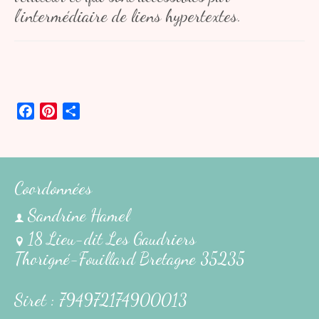
l’intermédiaire de liens hypertextes.
Facebook
Pinterest
Partager
Coordonnées
Sandrine Hamel
18 Lieu-dit Les Gaudriers
Thorigné-Fouillard Bretagne 35235
Siret : 794972174900013