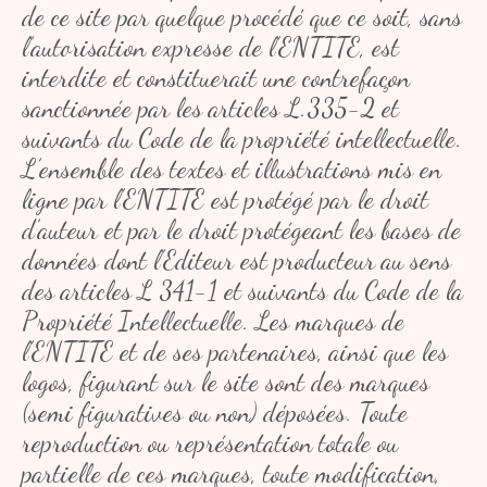
de ce site par quelque procédé que ce soit, sans
l’autorisation expresse de l’ENTITE, est
interdite et constituerait une contrefaçon
sanctionnée par les articles L.335-2 et
suivants du Code de la propriété intellectuelle.
L’ensemble des textes et illustrations mis en
ligne par l’ENTITE est protégé par le droit
d’auteur et par le droit protégeant les bases de
données dont l’Editeur est producteur au sens
des articles L 341-1 et suivants du Code de la
Propriété Intellectuelle. Les marques de
l’ENTITE et de ses partenaires, ainsi que les
logos, figurant sur le site sont des marques
(semi figuratives ou non) déposées. Toute
reproduction ou représentation totale ou
partielle de ces marques, toute modification,